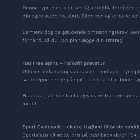
Denne type bonus er særlig attraktiv, fordi den r
din egen saldo fra start. Både nye og erfarne sp
Bemærk dog de gældende omsætningskrav: Bonusbe
forhånd, så du kan planlægge din strategi.
100 Free Spins – risikofri prøvetur
Ud over indbetalingsbonussen modtager nye spille
sætte egne penge på spil – perfekt til at finde nye
Husk dog, at eventuelle gevinster fra free spins
ind til.
Sport Cashback – ekstra tryghed til første væd
Sportsfans vil sætte pris på cashback-delen: Sku