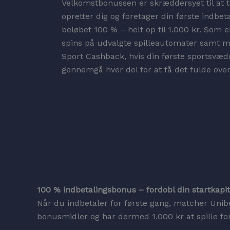
Velkomstbonussen er skræddersyet til at t
opretter dig og foretager din første indbe
beløbet 100 % – helt op til 1.000 kr. Som 
spins på udvalgte spilleautomater samt 
Sport Cashback, hvis din første sportsvæd
gennemgå hver del for at få det fulde over
100 % indbetalingsbonus – fordobl din startkapit
Når du indbetaler for første gang, matcher Unibet
bonusmidler og har dermed 1.000 kr at spille for.