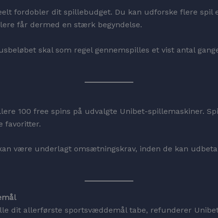
eelt fordobler dit spillebudget. Du kan udforske flere spil 
illere får dermed en stærk begyndelse.
løbet skal som regel gennemspilles et vist antal gange,
re 100 free spins på udvalgte Unibet-spillemaskiner. Spin
 favoritter.
 kan være underlagt omsætningskrav, inden de kan udbetale
demål
lle dit allerførste sportsvæddemål tabe, refunderer Unibet