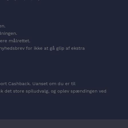
en.
dningen.
mere målrettet.
yheds­brev for ikke at gå glip af ekstra
port Cashback. Uanset om du er til
orsk det store spiludvalg, og oplev spændingen ved