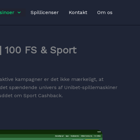
sinoer
Spillicenser
Kontakt
Om os
| 100 FS & Sport
raktive kampagner er det ikke mærkeligt, at
r det spændende univers af Unibet-spillemaskiner
lbuddet om Sport Cashback.