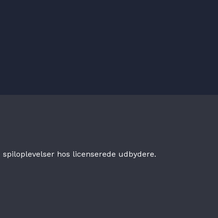
 spiloplevelser hos licenserede udbydere.