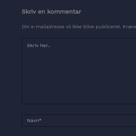
Skriv en kommentar
Din e-mailadresse vil ikke blive publiceret.
Kræve
Skriv
her..
Navn*