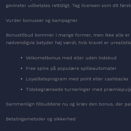
gevinster udbetales rettidigt. Tag licensen som dit f
Vurder bonusser og kampagner
Bonustilbud kommer i mange former, men ikke alle er l
nødvendigvis betyder høj værdi, hvis kravet er urealist
Velkomstbonus med eller uden indskud
Free spins på populære spilleautomater
Loyalitetsprogram med point eller cashbacks
Tidsbegrænsede turneringer med præmiepulj
Sammenlign tilbuddene nu og kræv den bonus, der passer
Betalingsmetoder og sikkerhed