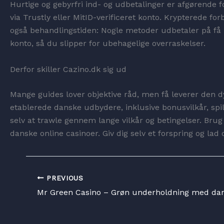
Hurtige og gebyrfri ind- og udbetalinger er afgørende f
via Trustly eller MitID-verificeret konto. Krypterede fo
også behandlingstiden: Nogle metoder udbetaler på få m
konto, så du slipper for ubehagelige overraskelser.
Derfor skiller Cazino.dk sig ud
Mange guides lover objektive råd, men få leverer den d
etablerede danske udbydere, inklusive bonusvilkår, spi
selv at trawle gennem lange vilkår og betingelser. Bru
danske online casinoer. Giv dig selv et forspring og lad 
PREVIOUS
Mr Green Casino – Grøn underholdning med dan