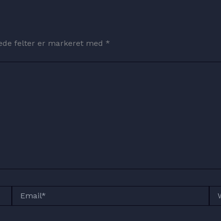
de felter er markeret med
*
Email*
We