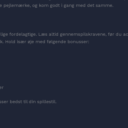
ørste pejlemærke, og kom godt i gang med det samme.
ige fordelagtige. Læs altid gennemspilskravene, før du a
isk. Hold især øje med følgende bonusser:
er
 bedst til din spillestil.