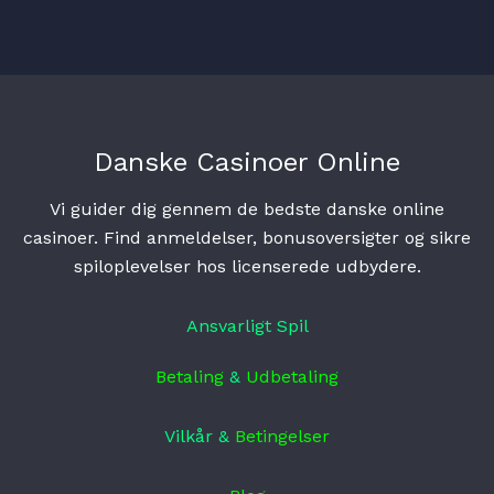
Danske Casinoer Online
Vi guider dig gennem de bedste danske online
casinoer. Find anmeldelser, bonusoversigter og sikre
spiloplevelser hos licenserede udbydere.
Ansvarligt Spil
Betaling
&
Udbetaling
Vilkår &
Betingelser