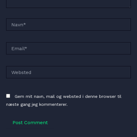
Navn*
Email*
Websted
Gem mit navn, mail og websted i denne browser til
næste gang jeg kommenterer.